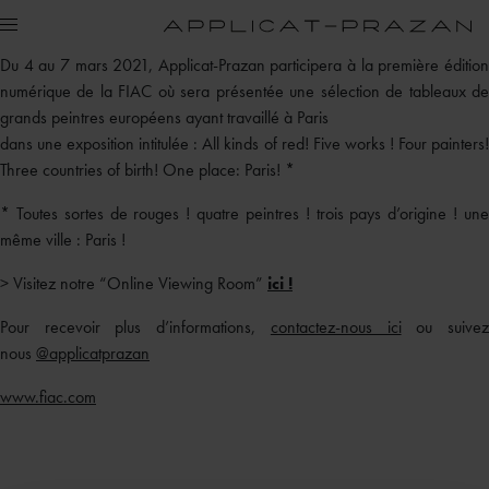
Du 4 au 7 mars 2021, Applicat-Prazan participera à la première édition
numérique de la FIAC où sera présentée une sélection de tableaux de
grands peintres européens ayant travaillé à Paris
dans une exposition intitulée : All kinds of red! Five works ! Four painters!
Three countries of birth! One place: Paris! *
* Toutes sortes de rouges ! quatre peintres ! trois pays d’origine ! une
même ville : Paris !
> Visitez notre “Online Viewing Room”
ici !
Pour recevoir plus d’informations,
contactez-nous ici
ou suive
nous
@applicatprazan
www.fiac.com