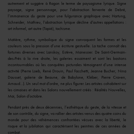
autrement et suggère à Ragon le terme de paysagisme lyrique. Signe
paysage, signe personnage, pour l’abstraction fervente de Debré,
l’immanence du geste pour une fulgurance graphique avec Hartung,
Schneider, Mathieu, l’abstraction lyrique décline d’autres appellations :
art informel, art autre (Tapié), tachisme.
Matière, rythme, symbolique du signe convoquent les formes et les
couleurs sous la pression d’une écriture gestuelle. La tache connaît des
fortunes diverses avec Lanskoy, Estève, Manessier. De Saint-Germain-
des-Prés à la rive droite, les galeries essaiment et sont les bastions
incontournables où les conquêtes picturales témoignent d’une intense
activité (Pierre Loeb, René Drouin, Paul Facchetti, Jeanne Bucher, Nina
Dausset, galerie de Beaune, de Babylone, Kléber, Pierre Craven,
Arnaud…). Un seul mot d’ordre, ne plus figurer. Les artistes cohabitent sur
les cimaises et dans les Salons nouvellement créés : Réalités Nouvelles,
Mai, Salon d’octobre.
Pendant près de deux décennies, l’esthétique du geste, de la vitesse et
de son contrôle, du signe, va rallier des artistes venus des quatre coins du
monde pour des véhémences confrontées vécues avec la liberté, le
risque et la jubilation qui caractérisent les peintres de ces années de
combat.