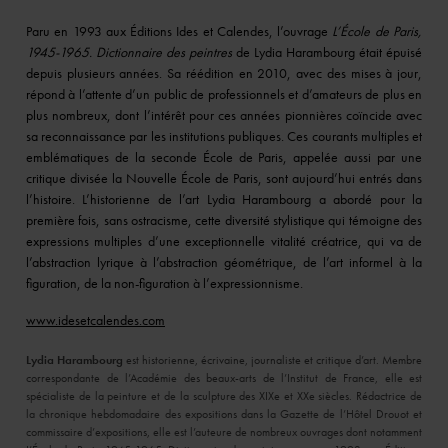
Paru en 1993 aux Éditions Ides et Calendes, l’ouvrage
L’École de Paris,
1945-1965. Dictionnaire des peintres
de Lydia Harambourg était épuisé
depuis plusieurs années. Sa réédition en 2010, avec des mises à jour,
répond à l’attente d’un public de professionnels et d’amateurs de plus en
plus nombreux, dont l’intérêt pour ces années pionnières coïncide avec
sa reconnaissance par les institutions publiques. Ces courants multiples et
emblématiques de la seconde École de Paris, appelée aussi par une
critique divisée la Nouvelle École de Paris, sont aujourd’hui entrés dans
l’histoire. L’historienne de l’art Lydia Harambourg a abordé pour la
première fois, sans ostracisme, cette diversité stylistique qui témoigne des
expressions multiples d’une exceptionnelle vitalité créatrice, qui va de
l’abstraction lyrique à l’abstraction géométrique, de l’art informel à la
figuration, de la non-figuration à l’expressionnisme.
www.idesetcalendes.com
Lydia Harambourg
est historienne, écrivaine, journaliste et critique d’art. Membre
correspondante de l’Académie des beaux-arts de l’Institut de France, elle est
spécialiste de la peinture et de la sculpture des XIXe et XXe siècles. Rédactrice de
la chronique hebdomadaire des expositions dans la Gazette de l’Hôtel Drouot et
commissaire d’expositions, elle est l’auteure de nombreux ouvrages dont notamment