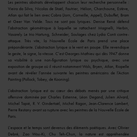
Les peintres abstraits développent chacun leur recherche personnelle :
Vieira da Silva, Nicolas de Staël, Fautrier, Hélion, Charchoune, Estève,
Atlan qui fait le lien avec Cobra (Jorn, Corneille, Appel), Dubuffet, Bram
et Geer Van Velde. Tous ne sont pas lyriques. Denise René défend
l’abstraction géométrique à laquelle se rattachent Magnelli, Herbin,
Vasarely. Le trio Hartung, Schneider, Soulages chez Lydia Conti contre-
attaque. Très vite, la Nouvelle École de Paris prend une place
prépondérante. L’abstraction lyrique a le vent en poupe. Elle revendique
le geste, le signe, la vitesse. C’est Georges Mathieu qui dès 1947 donne
sa visibilité à une non-figuration lyrique ou psychique, avec une
exposition de groupe où il réunit notamment Wols, Bryen, Atlan, Riopelle
avant de révéler l’année suivante les peintres américains de l’Action
Painting (Pollock, Tobey, de Kooning).
L’abstraction lyrique est au cœur des débats menés par une critique
offensive dominée par Charles Estienne, Léon Degand, Julien Alvard,
Michel Tapié, R. V. Gindertaël, Michel Ragon, Jean-Clarence Lambert,
Pierre Restany avant sa rupture avec les peintres de la Nouvelle École de
Paris.
L’espace et le temps sont devenus des éléments poétiques. Avec Olivier
Debré, Zao Wou-Ki, Chu Teh-Chun, la nature est appréhendée