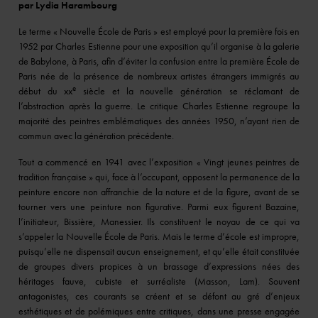
par Lydia Harambourg
Le terme « Nouvelle École de Paris » est employé pour la première fois en
1952 par Charles Estienne pour une exposition qu’il organise à la galerie
de Babylone, à Paris, afin d’éviter la confusion entre la première École de
Paris née de la présence de nombreux artistes étrangers immigrés au
e
début du xx
siècle et la nouvelle génération se réclamant de
l’abstraction après la guerre. Le critique Charles Estienne regroupe la
majorité des peintres emblématiques des années 1950, n’ayant rien de
commun avec la génération précédente.
Tout a commencé en 1941 avec l’exposition « Vingt jeunes peintres de
tradition française » qui, face à l’occupant, opposent la permanence de la
peinture encore non affranchie de la nature et de la figure, avant de se
tourner vers une peinture non figurative. Parmi eux figurent Bazaine,
l’initiateur, Bissière, Manessier. Ils constituent le noyau de ce qui va
s’appeler la Nouvelle École de Paris. Mais le terme d’école est impropre,
puisqu’elle ne dispensait aucun enseignement, et qu’elle était constituée
de groupes divers propices à un brassage d’expressions nées des
héritages fauve, cubiste et surréaliste (Masson, Lam). Souvent
antagonistes, ces courants se créent et se défont au gré d’enjeux
esthétiques et de polémiques entre critiques, dans une presse engagée