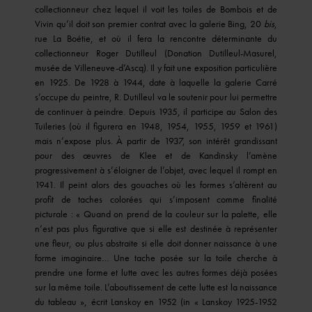
collectionneur chez lequel il voit les toiles de Bombois et de
Vivin qu’il doit son premier contrat avec la galerie Bing, 20
bis
,
rue La Boétie, et où il fera la rencontre déterminante du
collectionneur Roger Dutilleul (Donation Dutilleul-Masurel,
musée de Villeneuve-d’Ascq). Il y fait une exposition particulière
en 1925. De 1928 à 1944, date à laquelle la galerie Carré
s’occupe du peintre, R. Dutilleul va le soutenir pour lui permettre
de continuer à peindre. Depuis 1935, il participe au Salon des
Tuileries (où il figurera en 1948, 1954, 1955, 1959 et 1961)
mais n’expose plus. À partir de 1937, son intérêt grandissant
pour des œuvres de Klee et de Kandinsky l’amène
progressivement à s’éloigner de l’objet, avec lequel il rompt en
1941. Il peint alors des gouaches où les formes s’altèrent au
profit de taches colorées qui s’imposent comme finalité
picturale : « Quand on prend de la couleur sur la palette, elle
n’est pas plus figurative que si elle est destinée à représenter
une fleur, ou plus abstraite si elle doit donner naissance à une
forme imaginaire… Une tache posée sur la toile cherche à
prendre une forme et lutte avec les autres formes déjà posées
sur la même toile. L’aboutissement de cette lutte est la naissance
du tableau », écrit Lanskoy en 1952 (in « Lanskoy 1925-1952