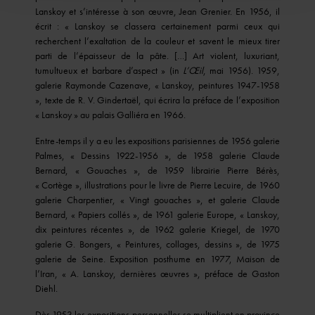
Lanskoy et s’intéresse à son œuvre, Jean Grenier. En 1956, il
écrit : « Lanskoy se classera certainement parmi ceux qui
recherchent l’exaltation de la couleur et savent le mieux tirer
parti de l’épaisseur de la pâte. […] Art violent, luxuriant,
tumultueux et barbare d’aspect » (in
L’Œil
, mai 1956). 1959,
galerie Raymonde Cazenave, « Lanskoy, peintures 1947-1958
», texte de R. V. Gindertaël, qui écrira la préface de l’exposition
« Lanskoy » au palais Galliéra en 1966.
Entre-temps il y a eu les expositions parisiennes de 1956 galerie
Palmes, « Dessins 1922-1956 », de 1958 galerie Claude
Bernard, « Gouaches », de 1959 librairie Pierre Bérès,
« Cortège », illustrations pour le livre de Pierre Lecuire, de 1960
galerie Charpentier, « Vingt gouaches », et galerie Claude
Bernard, « Papiers collés », de 1961 galerie Europe, « Lanskoy,
dix peintures récentes », de 1962 galerie Kriegel, de 1970
galerie G. Bongers, « Peintures, collages, dessins », de 1975
galerie de Seine. Exposition posthume en 1977, Maison de
l’Iran, « A. Lanskoy, dernières œuvres », préface de Gaston
Diehl.
Dès 1953 les expositions personnelles se multiplient en province