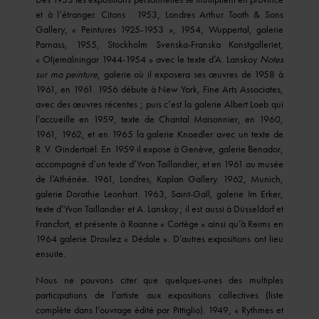
et à l’étranger. Citons : 1953, Londres Arthur Tooth & Sons
Gallery, « Peintures 1925-1953 », 1954, Wuppertal, galerie
Parnass, 1955, Stockholm Svenska-Franska Konstgalleriet,
« Oljemälningar 1944-1954 » avec le texte d’A. Lanskoy
Notes
sur ma peinture
, galerie où il exposera ses œuvres de 1958 à
1961, en 1961. 1956 débute à New York, Fine Arts Associates,
avec des œuvres récentes ; puis c’est la galerie Albert Loeb qui
l’accueille en 1959, texte de Chantal Maisonnier, en 1960,
1961, 1962, et en 1965 la galerie Knoedler avec un texte de
R. V. Gindertaël. En 1959 il expose à Genève, galerie Benador,
accompagné d’un texte d’Yvon Taillandier, et en 1961 au musée
de l’Athénée. 1961, Londres, Kaplan Gallery. 1962, Munich,
galerie Dorothie Leonhart. 1963, Saint-Gall, galerie Im Erker,
texte d’Yvon Taillandier et A. Lanskoy ; il est aussi à Düsseldorf et
Francfort, et présente à Roanne « Cortège » ainsi qu’à Reims en
1964 galerie Droulez « Dédale ». D’autres expositions ont lieu
ensuite.
Nous ne pouvons citer que quelques-unes des multiples
participations de l’artiste aux expositions collectives (liste
complète dans l’ouvrage édité par Pittiglio). 1949, « Rythmes et