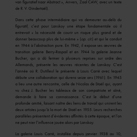
van figuratief naar Abstract », Anvers, Zaal CAW, avec un texte
de R. V. Gindertaël).
Dans cette phase intermédiaire qui va demeurer au-delà du
figuratif, c’est pour Lanskoy une étape fondamentale où il
entrevoit « la nécessité de courir un risque plus grand et de
donner beaucoup plus de lui-même » (
op. cit.
) et qui le conduit
en 1944 à l’abstraction pure. En 1942, il expose ses œuvres de
transition galerie Berry-Raspail et en 1944 la galerie Jeanne
Bucher, qui a dû fermer à plusieurs reprises sur ordre des
Allemands, présente les œuvres récentes de Lanskoy. C’est
l’année où R. Dutilleul le présente à Louis Carré avec lequel
débute une collaboration qui durera seize ans (1961). En 1945
a lieu une autre rencontre, celle de Nicolas de Staël qui, ayant
vu chez J. Bucher les tableaux de son compatriote et aîné,
demande à faire sa connaissance. C’est le début d’une
profonde amitié, faisant naître des liens de travail qui unirent les
deux artistes jusqu’à la mort de Staël en 1955. Leurs recherches
parallèles présentent d’évidentes affinités à cette époque, et l’on
ne peut nier l’influence jouée alors par Lanskoy.
La galerie Louis Carré, installée depuis janvier 1938 au 10,