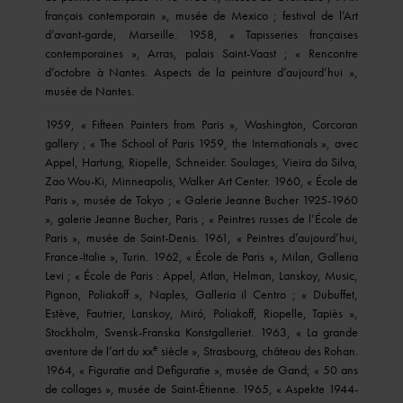
français contemporain », musée de Mexico ; festival de l’Art
d’avant-garde, Marseille. 1958, « Tapisseries françaises
contemporaines », Arras, palais Saint-Vaast ; « Rencontre
d’octobre à Nantes. Aspects de la peinture d’aujourd’hui »,
musée de Nantes.
1959, « Fifteen Painters from Paris », Washington, Corcoran
gallery ; « The School of Paris 1959, the Internationals », avec
Appel, Hartung, Riopelle, Schneider. Soulages, Vieira da Silva,
Zao Wou-Ki, Minneapolis, Walker Art Center. 1960, « École de
Paris », musée de Tokyo ; « Galerie Jeanne Bucher 1925-1960
», galerie Jeanne Bucher, Paris ; « Peintres russes de l’École de
Paris », musée de Saint-Denis. 1961, « Peintres d’aujourd’hui,
France-Italie », Turin. 1962, « École de Paris », Milan, Galleria
Levi ; « École de Paris : Appel, Atlan, Helman, Lanskoy, Music,
Pignon, Poliakoff », Naples, Galleria il Centro ; « Dubuffet,
Estève, Fautrier, Lanskoy, Miró, Poliakoff, Riopelle, Tapiès »,
Stockholm, Svensk-Franska Konstgalleriet. 1963, « La grande
e
aventure de l’art du xx
siècle », Strasbourg, château des Rohan.
1964, « Figuratie and Defiguratie », musée de Gand; « 50 ans
de collages », musée de Saint-Étienne. 1965, « Aspekte 1944-