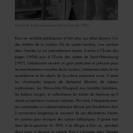
© Ministère de la Culture - Médiathèque de l'architecture et du
Portrait de André Lanskoy par Denise Colomb, 1954
patrimoine © RMN-Grand Palais / Denise Colomb
Rien ne semblait prédisposer à l’art celui qui allait devenir l’un
des maîtres de la couleur. Fils du comte Lanskoy, une carrière
dans l’armée lui est naturellement tracée. Il entre à l’École des
pages (1908) puis à l’École des cadets de Saint-Pétersbourg
(1917). L’adolescent ressent un goût particulier et précoce pour
les manifestations visuelles de la couleur, notamment dans la vie
quotidienne et les objets de la culture populaire russe. Il aime
les
charmanka
(orgues de Barbarie) décorés de rubans
multicolores, les
Petrouchka
(Guignol) aux tonalités bariolées,
les ballons rouges, et collectionne les tickets de tramway qu’il
réunit suivant leurs nuances colorées. Plus tard, il fréquente avec
ses camarades un cabaret artistique décoré par Soudeïkine dont
il conservera longtemps le souvenir de ses décorations hautes
en couleur pour évoquer des scènes folkloriques. Il ignore tout
alors de la peinture. En 1919, il se réfugie à Kiev où, pendant
deux mois, il dessine et colorie. Puis il s’engage dans l’Armée