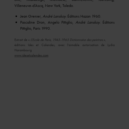
Villeneuve-d’Ascq, New York, Toledo.
Jean Grenier,
André Lanskoy
. Éditions Hazan 1960.
Pascaline Dron, Angelo Pittiglio,
André Lanskoy
. Éditions
Pittiglio, Paris 1990.
Extrait de «
L’Ecole de Paris, 1945-1965 Dictionnaire des peintres
»,
éditions Ides et Calendes, avec l’aimable autorisation de Lydia
Harambourg
www.idesetcalendes.com