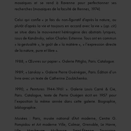
mosaïques et se rend à Ravenne pour perfectionner ses
recherches (mosaïques de la faculté de Rennes, 1974).
Celui qui confie « je fais du non-figuratif d’après la nature, ou
plutôt d’après la vie et toujours en accord avec la vie » (
op. cit.
)
se situe dans le mouvement hétérogène des abstraits lyriques,
issus de Kandinsky, selon Charles Estienne. Tous ont en commun
« la gestualité », le goût de « la matière », « l’expression directe
de la nature, pure et libre ».
1988, « Œuvres sur papier ». Galerie Pittiglio, Paris. Catalogue.
1989, « Lanskoy ». Galerie Pierre Guénégan, Paris. Édition d’un
livre avec un texte de Catherine Zoubtchenko.
1990, « Peintures 1944-1961 ». Galerie Louis Carré & Cie,
Paris. Catalogue, texte de Pierre Guégen écrit en 1957 pour
l’exposition la même année dans cette galerie. Biographie,
bibliographie.
Musées : Paris, musée national d’Art moderne, Centre G.
Pompidou et Art moderne Ville, Colmar, Grenoble, Le Havre,
Lille, Maubeuge, Mulhouse, Saint-Étienne, Tourcoing,