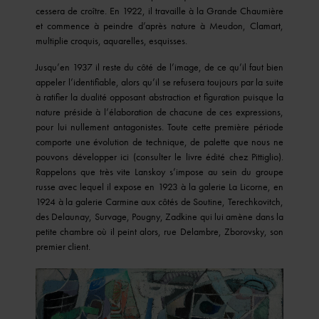
cessera de croître. En 1922, il travaille à la Grande Chaumière
et commence à peindre d’après nature à Meudon, Clamart,
multiplie croquis, aquarelles, esquisses.
Jusqu’en 1937 il reste du côté de l’image, de ce qu’il faut bien
appeler l’identifiable, alors qu’il se refusera toujours par la suite
à ratifier la dualité opposant abstraction et figuration puisque la
nature préside à l’élaboration de chacune de ces expressions,
pour lui nullement antagonistes. Toute cette première période
comporte une évolution de technique, de palette que nous ne
pouvons développer ici (consulter le livre édité chez Pittiglio).
Rappelons que très vite Lanskoy s’impose au sein du groupe
russe avec lequel il expose en 1923 à la galerie La Licorne, en
1924 à la galerie Carmine aux côtés de Soutine, Terechkovitch,
des Delaunay, Survage, Pougny, Zadkine qui lui amène dans la
petite chambre où il peint alors, rue Delambre, Zborovsky, son
premier client.