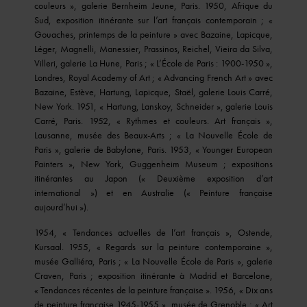
couleurs », galerie Bernheim Jeune, Paris. 1950, Afrique du
Sud, exposition itinérante sur l’art français contemporain ; «
Gouaches, printemps de la peinture » avec Bazaine, Lapicque,
Léger, Magnelli, Manessier, Prassinos, Reichel, Vieira da Silva,
Villeri, galerie La Hune, Paris ; « L’École de Paris : 1900-1950 »,
Londres, Royal Academy of Art ; « Advancing French Art » avec
Bazaine, Estève, Hartung, Lapicque, Staël, galerie Louis Carré,
New York. 1951, « Hartung, Lanskoy, Schneider », galerie Louis
Carré, Paris. 1952, « Rythmes et couleurs. Art français »,
Lausanne, musée des Beaux-Arts ; « La Nouvelle École de
Paris », galerie de Babylone, Paris. 1953, « Younger European
Painters », New York, Guggenheim Museum ; expositions
itinérantes au Japon (« Deuxième exposition d’art
international ») et en Australie (« Peinture française
aujourd’hui »).
1954, « Tendances actuelles de l’art français », Ostende,
Kursaal. 1955, « Regards sur la peinture contemporaine »,
musée Galliéra, Paris ; « La Nouvelle École de Paris », galerie
Craven, Paris ; exposition itinérante à Madrid et Barcelone,
« Tendances récentes de la peinture française ». 1956, « Dix ans
de peinture française 1945-1955 », musée de Grenoble ; « Art