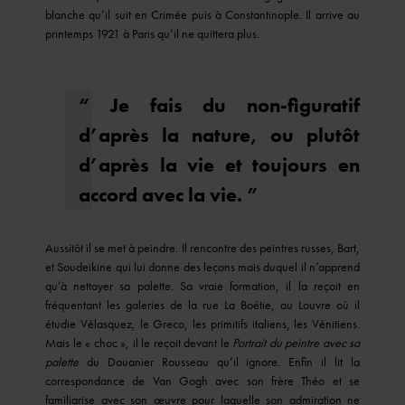
blanche qu’il suit en Crimée puis à Constantinople. Il arrive au
printemps 1921 à Paris qu’il ne quittera plus.
“ Je fais du non-figuratif
d’après la nature, ou plutôt
d’après la vie et toujours en
accord avec la vie. ”
Aussitôt il se met à peindre. Il rencontre des peintres russes, Bart,
et Soudeïkine qui lui donne des leçons mais duquel il n’apprend
qu’à nettoyer sa palette. Sa vraie formation, il la reçoit en
fréquentant les galeries de la rue La Boétie, au Louvre où il
étudie Vélasquez, le Greco, les primitifs italiens, les Vénitiens.
Mais le « choc », il le reçoit devant le
Portrait du peintre avec sa
palette
du Douanier Rousseau qu’il ignore. Enfin il lit la
correspondance de Van Gogh avec son frère Théo et se
familiarise avec son œuvre pour laquelle son admiration ne