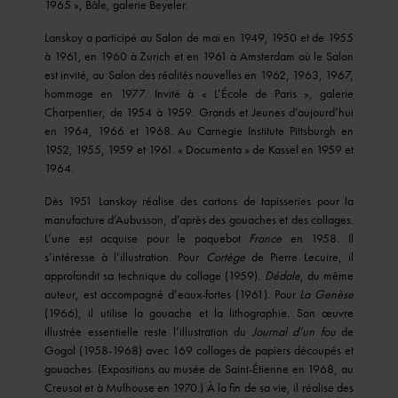
1965 », Bâle, galerie Beyeler.
Lanskoy a participé au Salon de mai en 1949, 1950 et de 1955
à 1961, en 1960 à Zurich et en 1961 à Amsterdam où le Salon
est invité, au Salon des réalités nouvelles en 1962, 1963, 1967,
hommage en 1977. Invité à « L’École de Paris », galerie
Charpentier, de 1954 à 1959. Grands et Jeunes d’aujourd’hui
en 1964, 1966 et 1968. Au Carnegie Institute Pittsburgh en
1952, 1955, 1959 et 1961. « Documenta » de Kassel en 1959 et
1964.
Dès 1951 Lanskoy réalise des cartons de tapisseries pour la
manufacture d’Aubusson, d’après des gouaches et des collages.
L’une est acquise pour le paquebot
France
en 1958. Il
s’intéresse à l’illustration. Pour
Cortège
de Pierre Lecuire, il
approfondit sa technique du collage (1959).
Dédale
, du même
auteur, est accompagné d’eaux-fortes (1961). Pour
La Genèse
(1966), il utilise la gouache et la lithographie. Son œuvre
illustrée essentielle reste l’illustration du
Journal d’un fou
de
Gogol (1958-1968) avec 169 collages de papiers découpés et
gouaches. (Expositions au musée de Saint-Étienne en 1968, au
Creusot et à Mulhouse en 1970.) À la fin de sa vie, il réalise des