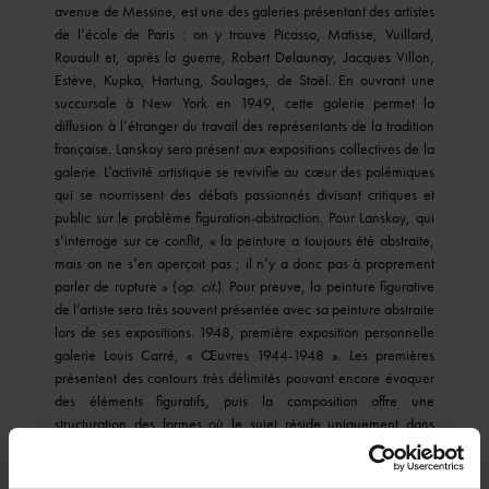
avenue de Messine, est une des galeries présentant des artistes
de l’école de Paris : on y trouve Picasso, Matisse, Vuillard,
Rouault et, après la guerre, Robert Delaunay, Jacques Villon,
Estève, Kupka, Hartung, Soulages, de Staël. En ouvrant une
succursale à New York en 1949, cette galerie permet la
diffusion à l’étranger du travail des représentants de la tradition
française. Lanskoy sera présent aux expositions collectives de la
galerie. L’activité artistique se revivifie au cœur des polémiques
qui se nourrissent des débats passionnés divisant critiques et
public sur le problème figuration-abstraction. Pour Lanskoy, qui
s’interroge sur ce conflit, « la peinture a toujours été abstraite,
mais on ne s’en aperçoit pas ; il n’y a donc pas à proprement
parler de rupture » (
op. cit.
). Pour preuve, la peinture figurative
de l’artiste sera très souvent présentée avec sa peinture abstraite
lors de ses expositions. 1948, première exposition personnelle
galerie Louis Carré, « Œuvres 1944-1948 ». Les premières
présentent des contours très délimités pouvant encore évoquer
des éléments figuratifs, puis la composition offre une
structuration des formes où le sujet réside uniquement dans
l’expression de la couleur.
Les œuvres plus récentes rompent définitivement avec l’imitation