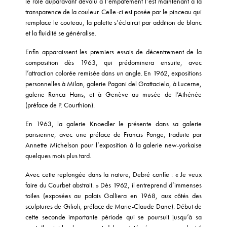
le rôle auparavant dévolu à l’empâtement l’est maintenant à la
transparence de la couleur. Celle-ci est posée par le pinceau qui
remplace le couteau, la palette s’éclaircit par addition de blanc
et la fluidité se généralise.
Enfin apparaissent les premiers essais de décentrement de la
composition dès 1963, qui prédominera ensuite, avec
l’attraction colorée remisée dans un angle. En 1962, expositions
personnelles à Milan, galerie Pagani del Grattacielo, à Lucerne,
galerie Ronca Hans, et à Genève au musée de l’Athénée
(préface de P. Courthion).
En 1963, la galerie Knoedler le présente dans sa galerie
parisienne, avec une préface de Francis Ponge, traduite par
Annette Michelson pour l’exposition à la galerie new-yorkaise
quelques mois plus tard.
Avec cette replongée dans la nature, Debré confie : « Je veux
faire du Courbet abstrait. » Dès 1962, il entreprend d’immenses
toiles (exposées au palais Galliera en 1968, aux côtés des
sculptures de Gilioli, préface de Marie-Claude Dane). Début de
cette seconde importante période qui se poursuit jusqu’à sa