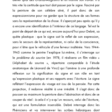
très vite la certitude que tout doit passer par le signe. Fasciné par
la peinture de son célèbre aîné, il part donc de son
expressionnisme pour ne garder que la structure de ses formes
sans la représentation de la chose. Il s’aperçoit peu après qu’il y
a encore une identification à l’intérieur de ce langage. Tel est le
point de départ de ce qui est, encore aujourd’hui pour Debré, sa
quête plastique : que le signe soit le reflet de son expression,
sans le secours de la représentation, ni celui de la conscience,
pour n’être que le véhicule d’une ferveur inaltérée. Vers 1944-
1945 comme le peintre l’explique lui-même, il s’interroge sur
le
problème du sourire
(en 1978, il réalisera un film vidéo «
L’Alphabet du sourire », répertoire comparable à l’étude
anatomique de Léonard de Vinci) qui l’amène à une profonde
réflexion sur la signification du signe et son rôle en tant
qu’expression plastique et ses rapports avec l’écriture. Le signe
reflétant l’expression du visage est issu de la pensée. Par cette
projection, il redonne réalité à une irréalité. Il s’agit donc de
pousser au maximum la peinture dans l’abstraction et donc de se
couper du réel : à cela il n’y a qu’un recours, celui de l’écriture,
qui est une formulation insensible. Debré interroge donc les
Phéniciens et va interviewer les scribes hébraïques dont