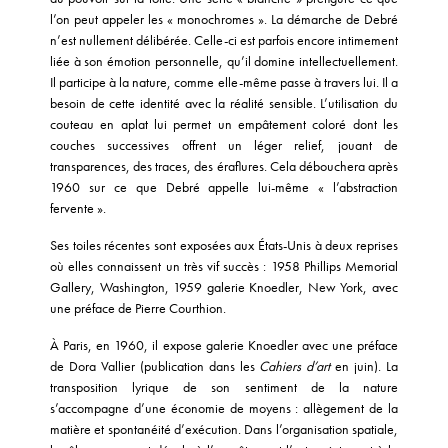
l’on peut appeler les « monochromes ». La démarche de Debré
n’est nullement délibérée. Celle-ci est parfois encore intimement
liée à son émotion personnelle, qu’il domine intellectuellement.
Il participe à la nature, comme elle-même passe à travers lui. Il a
besoin de cette identité avec la réalité sensible. L’utilisation du
couteau en aplat lui permet un empâtement coloré dont les
couches successives offrent un léger relief, jouant de
transparences, des traces, des éraflures. Cela débouchera après
1960 sur ce que Debré appelle lui-même « l’abstraction
fervente ».
Ses toiles récentes sont exposées aux États-Unis à deux reprises
où elles connaissent un très vif succès : 1958 Phillips Memorial
Gallery, Washington, 1959 galerie Knoedler, New York, avec
une préface de Pierre Courthion.
À Paris, en 1960, il expose galerie Knoedler avec une préface
de Dora Vallier (publication dans les
Cahiers d’art
en juin). La
transposition lyrique de son sentiment de la nature
s’accompagne d’une économie de moyens : allègement de la
matière et spontanéité d’exécution. Dans l’organisation spatiale,