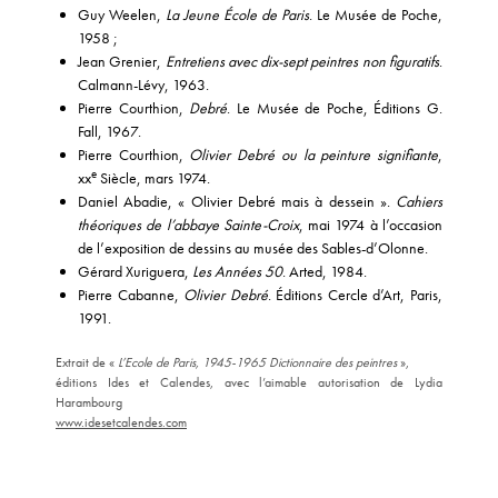
Guy Weelen,
La Jeune École de Paris
. Le Musée de Poche,
1958 ;
Jean Grenier,
Entretiens avec dix-sept peintres non figuratifs
.
Calmann-Lévy, 1963.
Pierre Courthion,
Debré
. Le Musée de Poche, Éditions G.
Fall, 1967.
Pierre Courthion,
Olivier Debré ou la peinture signifiante
,
e
xx
Siècle, mars 1974.
Daniel Abadie, « Olivier Debré mais à dessein ».
Cahiers
théoriques de l’abbaye Sainte-Croix
, mai 1974 à l’occasion
de l’exposition de dessins au musée des Sables-d’Olonne.
Gérard Xuriguera,
Les Années 50
. Arted, 1984.
Pierre Cabanne,
Olivier Debré
. Éditions Cercle d’Art, Paris,
1991.
Extrait de «
L’Ecole de Paris, 1945-1965 Dictionnaire des peintres
»,
éditions Ides et Calendes, avec l’aimable autorisation de Lydia
Harambourg
www.idesetcalendes.com