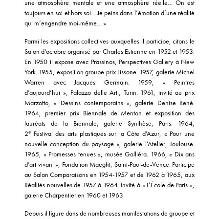
une atmosphère mentale et une atmosphère réelle… On est
toujours en soi et hors soi… Je peins dans l’émotion d’une réalité
qui m’engendre moi-même… »
Parmi les expositions collectives auxquelles il participe, citons le
Salon d’octobre organisé par Charles Estienne en 1952 et 1953.
En 1950 il expose avec Prassinos, Perspectives Gallery à New
York. 1955, exposition groupe prix Lissone. 1957, galerie Michel
Warren avec Jacques Germain. 1959, « Peintres
d’aujourd’hui », Palazzo delle Arti, Turin. 1961, invité au prix
Marzotto, « Dessins contemporains », galerie Denise René.
1964, premier prix Biennale de Menton et exposition des
lauréats de la Biennale, galerie Synthèse, Paris. 1964,
e
2
Festival des arts plastiques sur la Côte d’Azur, « Pour une
nouvelle conception du paysage », galerie l’Atelier, Toulouse.
1965, « Promesses tenues », musée Galliéra. 1966, « Dix ans
d’art vivant », Fondation Maeght, Saint-Paul-de-Vence. Participe
au Salon Comparaisons en 1954-1957 et de 1962 à 1965, aux
Réalités nouvelles de 1957 à 1964. Invité à « L’École de Paris »,
galerie Charpentier en 1960 et 1963.
Depuis il figure dans de nombreuses manifestations de groupe et