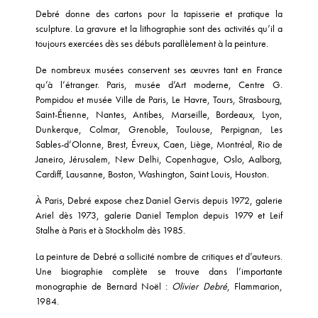
Debré donne des cartons pour la tapisserie et pratique la
sculpture. La gravure et la lithographie sont des activités qu’il a
toujours exercées dès ses débuts parallèlement à la peinture.
De nombreux musées conservent ses œuvres tant en France
qu’à l’étranger. Paris, musée d’Art moderne, Centre G.
Pompidou et musée Ville de Paris, Le Havre, Tours, Strasbourg,
Saint-Étienne, Nantes, Antibes, Marseille, Bordeaux, Lyon,
Dunkerque, Colmar, Grenoble, Toulouse, Perpignan, Les
Sables-d’Olonne, Brest, Évreux, Caen, Liège, Montréal, Rio de
Janeiro, Jérusalem, New Delhi, Copenhague, Oslo, Aalborg,
Cardiff, Lausanne, Boston, Washington, Saint Louis, Houston.
À Paris, Debré expose chez Daniel Gervis depuis 1972, galerie
Ariel dès 1973, galerie Daniel Templon depuis 1979 et Leif
Stalhe à Paris et à Stockholm dès 1985.
La peinture de Debré a sollicité nombre de critiques et d’auteurs.
Une biographie complète se trouve dans l’importante
monographie de Bernard Noël :
Olivier Debré
, Flammarion,
1984.