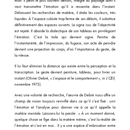
mort. Il peint le plus souvent dehors, intégré au paysage dont il
veut transmettre l’émotion qu’il a ressentie dans l’instant.
Délaissant les recherches de matière, il étale les couleurs, très
liquides. À l’espace cubiste trop ferme de ses débuts, il substitue
définitivement des espaces ouverts. Le signe issu de l’objectivité
est rejeté. Il aborde la dialectique de son tableau en privilégiant
l’émotion. C’est la toile qui devient signe. Peintre de
l’instantanéité, de l’impression, du fugace, son acte de peindre
devient une projection du corps, d’où l’importance du geste, de
la vitesse.
Il lui faut éliminer la distance qui existe entre la perception et la
transcription. Le geste devient peinture, tableau, pour livrer un
instant (Olivier Debré, « L’espace et le comportement », in
L’Œil
,
novembre 1973).
Avec une volonté de recherche, l’œuvre de Debré nous offre un
champ de vision toujours revivifié dans ce qu’il s’est fixé : unir
l’émotion et l’analyse pour donner vie à ce qu’il appelle la
matière mentale.
Laissons-lui la parole : « À un moment donné,
quelque chose se fige dans la matière même, c’est la réalité de
l’émotion et c’est en moi… Il y a une espèce d’imbrication entre