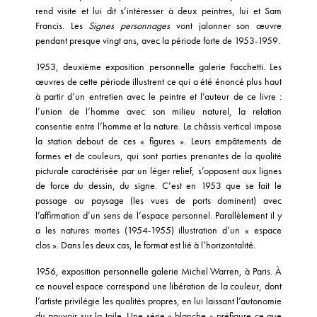
rend visite et lui dit s’intéresser à deux peintres, lui et Sam
Francis. Les
Signes personnages
vont jalonner son œuvre
pendant presque vingt ans, avec la période forte de 1953-1959.
1953, deuxième exposition personnelle galerie Facchetti. Les
œuvres de cette période illustrent ce qui a été énoncé plus haut
à partir d’un entretien avec le peintre et l’auteur de ce livre :
l’union de l’homme avec son milieu naturel, la relation
consentie entre l’homme et la nature. Le châssis vertical impose
la station debout de ces « figures ». Leurs empâtements de
formes et de couleurs, qui sont parties prenantes de la qualité
picturale caractérisée par un léger relief, s’opposent aux lignes
de force du dessin, du signe. C’est en 1953 que se fait le
passage au paysage (les vues de ports dominent) avec
l’affirmation d’un sens de l’espace personnel. Parallèlement il y
a les natures mortes (1954-1955) illustration d’un « espace
clos ». Dans les deux cas, le format est lié à l’horizontalité.
1956, exposition personnelle galerie Michel Warren, à Paris. À
ce nouvel espace correspond une libération de la couleur, dont
l’artiste privilégie les qualités propres, en lui laissant l’autonomie
du pouvoir sur la toile. Une série « blanche » préfigure ce que