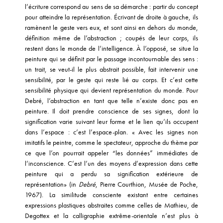
l’écriture correspond au sens de sa démarche : partir du concept
pour atteindre la représentation. Écrivant de droite à gauche, ils
ramènent le geste vers eux, et sont ainsi en dehors du monde,
définition même de l’abstraction ; coupés de leur corps, ils
restent dans le monde de l’intelligence. À l’opposé, se situe la
peinture qui se définit par le passage incontournable des sens :
un trait, se veut-il le plus abstrait possible, fait intervenir une
sensibilité, par le geste qui reste lié au corps. Et c’est cette
sensibilité physique qui devient représentation du monde. Pour
Debré, l’abstraction en tant que telle n’existe donc pas en
peinture. Il doit prendre conscience de ses signes, dont la
signification varie suivant leur forme et le lien qu’ils occupent
dans l’espace : c’est l’espace-plan. « Avec les signes non
imitatifs le peintre, comme le spectateur, approche du thème par
ce que l’on pourrait appeler “les données” immédiates de
l’inconscience. C’est l’un des moyens d’expression dans cette
peinture qui a perdu sa signification extérieure de
représentation» (in
Debré
, Pierre Courthion, Musée de Poche,
1967). La similitude consciente existant entre certaines
expressions plastiques abstraites comme celles de Mathieu, de
Degottex et la calligraphie extrême-orientale n’est plus à