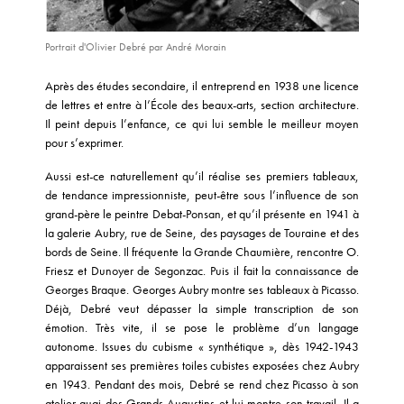
(DR)
Portrait d'Olivier Debré par André Morain
Après des études secondaire, il entreprend en 1938 une licence
de lettres et entre à l’École des beaux-arts, section architecture.
Il peint depuis l’enfance, ce qui lui semble le meilleur moyen
pour s’exprimer.
Aussi est-ce naturellement qu’il réalise ses premiers tableaux,
de tendance impressionniste, peut-être sous l’influence de son
grand-père le peintre Debat-Ponsan, et qu’il présente en 1941 à
la galerie Aubry, rue de Seine, des paysages de Touraine et des
bords de Seine. Il fréquente la Grande Chaumière, rencontre O.
Friesz et Dunoyer de Segonzac. Puis il fait la connaissance de
Georges Braque. Georges Aubry montre ses tableaux à Picasso.
Déjà, Debré veut dépasser la simple transcription de son
émotion. Très vite, il se pose le problème d’un langage
autonome. Issues du cubisme « synthétique », dès 1942-1943
apparaissent ses premières toiles cubistes exposées chez Aubry
en 1943. Pendant des mois, Debré se rend chez Picasso à son
atelier quai des Grands-Augustins et lui montre son travail. Il a