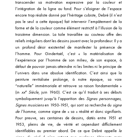
transcender sa motivation expressive par la couleur et
l’intégration de la ligne au fond. Pour s’éloigner de l’espace
encore trop réaliste donné par l’héritage cubiste, Debré (il n’est
pas le seul a cette époque) fait intervenir l’empâtement de la
forme et de la couleur comme élément restrictif à l’illusion de la
troisième dimension. La toile travaillée au couteau offre des
reliefs irréguliers dont les dessins jouent avec la profondeur. Il y a
un profond désir existentiel de manifester la présence de
l’homme. Pour Gindertaël, c’est « la matérialisation de
l’expérience par l’homme de son milieu, de son espace, à
défaut de pouvoir jamais atteindre ni les limites ni le principe de
l’univers dans une absolue identification. C’est ainsi que la
peinture revitalisée prolonge, à notre époque, sa voie
“naturelle” immémoriale et retrouve sa raison fondamentale »
e
(in
xx
Siècle
, juin 1960). C’est ce qu’il traduit à ses débuts
symboliquement jusqu’à l’apparition des
Signes personnages
,
Signes musiciens
en 1950-1951, qui sont sa recherche du
signe
de l’homme
, comme signe de « sa » réalité et donc signifiants.
Pour preuve, ses centaines de dessins, datés entre 1951 et
1953, pleins de vie, de vérité et cependant difficilement
identifiables au premier abord. De ce que Debré appelle
le