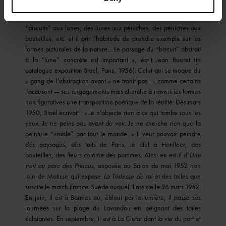
truelle qui est un gros couteau à peindre. Son couteau de vitrier
engendrant des “biscuits”, j’ai essayé de le faire passer des
“biscuits” aux lunes, des lunes aux péniches, des péniches aux
bouteilles, etc. et il prit l’habitude de prendre exemple sur les
formes picturales de la nature… Le passage du “biscuit” abstrait
à la “lune” concrète est important », écrit Jean Bauret (in
catalogue exposition Staël, Paris, 1956). Celui qui se moque du
« gang de l’abstraction avant » ne trahit pas — comme certains
l’accusent — ses engagements mais cherche à travers les formes
non figuratives une transposition poétique de la réalité. Dès mars
1950, Staël écrivait : « Je n’objecte rien à ce qui tombe sous les
yeux. Je ne peins pas avant de voir. Je ne cherche rien que la
peinture “visible” par tout le monde. » Il veut pouvoir peindre
des paysages, des toits de Paris, le ciel à Honfleur, des
bouteilles, des fleurs comme des pommes. Ainsi en est-il d’
Une
nuit au parc des Princes
, exposée au Salon de mai 1952 non
loin de Matisse qui expose
La Tristesse du roi
et des toiles que
suscite le match France-Suède auquel il assiste le 26 mars 1952.
En juin, il est à Bormes où, ébloui par la lumière, il passe ses
journées sur la plage du Lavandou en peignant des toiles
éclatantes. En septembre, il est à La Ciotat dont la vie du port et