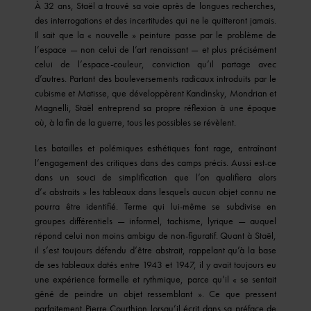
À 32 ans, Staël a trouvé sa voie après de longues recherches,
des interrogations et des incertitudes qui ne le quitteront jamais.
Il sait que la « nouvelle » peinture passe par le problème de
l’espace — non celui de l’art renaissant — et plus précisément
celui de l’espace-couleur, conviction qu’il partage avec
d’autres. Partant des bouleversements radicaux introduits par le
cubisme et Matisse, que développèrent Kandinsky, Mondrian et
Magnelli, Staël entreprend sa propre réflexion à une époque
où, à la fin de la guerre, tous les possibles se révèlent.
Les batailles et polémiques esthétiques font rage, entraînant
l’engagement des critiques dans des camps précis. Aussi est-ce
dans un souci de simplification que l’on qualifiera alors
d’« abstraits » les tableaux dans lesquels aucun objet connu ne
pourra être identifié. Terme qui lui-même se subdivise en
groupes différentiels — informel, tachisme, lyrique — auquel
répond celui non moins ambigu de non-figuratif. Quant à Staël,
il s’est toujours défendu d’être abstrait, rappelant qu’à la base
de ses tableaux datés entre 1943 et 1947, il y avait toujours eu
une expérience formelle et rythmique, parce qu’il « se sentait
gêné de peindre un objet ressemblant ». Ce que pressent
parfaitement Pierre Courthion lorsqu’il écrit dans sa préface de