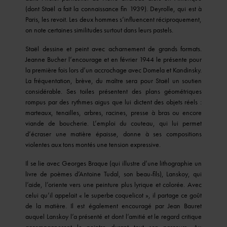
(dont Staël a fait la connaissance fin 1939). Deyrolle, qui est à
Paris, les revoit. Les deux hommes s’influencent réciproquement,
on note certaines similitudes surtout dans leurs pastels.
Staël dessine et peint avec acharnement de grands formats.
Jeanne Bucher l’encourage et en février 1944 le présente pour
la première fois lors d’un accrochage avec Domela et Kandinsky.
La fréquentation, brève, du maître sera pour Staël un soutien
considérable. Ses toiles présentent des plans géométriques
rompus par des rythmes aigus que lui dictent des objets réels :
marteaux, tenailles, arbres, racines, presse à bras ou encore
viande de boucherie. L’emploi du couteau, qui lui permet
d’écraser une matière épaisse, donne à ses compositions
violentes aux tons montés une tension expressive.
Il se lie avec Georges Braque (qui illustre d’une lithographie un
livre de poèmes d’Antoine Tudal, son beau-fils), Lanskoy, qui
l’aide, l’oriente vers une peinture plus lyrique et colorée. Avec
celui qu’il appelait « le superbe coquelicot », il partage ce goût
de la matière. Il est également encouragé par Jean Bauret
auquel Lanskoy l’a présenté et dont l’amitié et le regard critique
accompagneront le peintre durant tout son parcours. Au