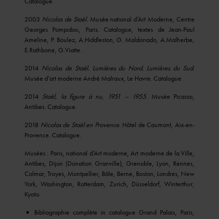
Catalogue.
2003
Nicolas de Staël
. Musée national d’Art Moderne, Centre
Georges Pompidou, Paris. Catalogue, textes de Jean-Paul
Ameline, P. Boulez, A.Hiddleston, G. Maldonado, A.Malherbe,
E.Rathbone, G.Viatte.
2014
Nicolas de Staël. Lumières du Nord. Lumières du Sud
.
Musée d’art moderne André Malraux, Le Havre. Catalogue.
2014
Staël, la figure à nu, 1951 – 1955
. Musée Picasso,
Antibes. Catalogue.
2018
Nicolas de Staël en Provence
. Hôtel de Caumont, Aix-en-
Provence. Catalogue.
Musées : Paris, national d’Art moderne, Art moderne de la Ville,
Antibes, Dijon (Donation Granville), Grenoble, Lyon, Rennes,
Colmar, Troyes, Montpellier, Bâle, Berne, Boston, Londres, New
York, Washington, Rotterdam, Zurich, Düsseldorf, Winterthur,
Kyoto.
Bibliographie complète in catalogue Grand Palais, Paris,