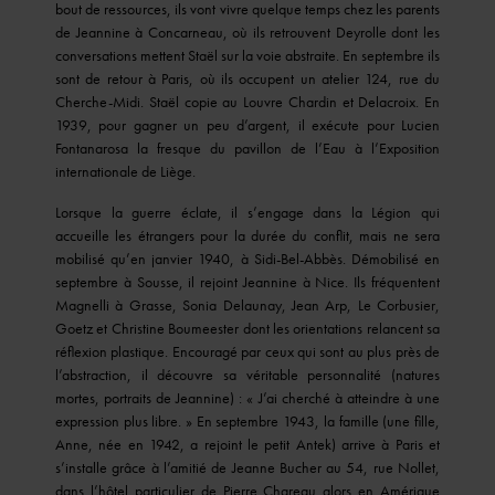
bout de ressources, ils vont vivre quelque temps chez les parents
de Jeannine à Concarneau, où ils retrouvent Deyrolle dont les
conversations mettent Staël sur la voie abstraite. En septembre ils
sont de retour à Paris, où ils occupent un atelier 124, rue du
Cherche-Midi. Staël copie au Louvre Chardin et Delacroix. En
1939, pour gagner un peu d’argent, il exécute pour Lucien
Fontanarosa la fresque du pavillon de l’Eau à l’Exposition
internationale de Liège.
Lorsque la guerre éclate, il s’engage dans la Légion qui
accueille les étrangers pour la durée du conflit, mais ne sera
mobilisé qu’en janvier 1940, à Sidi-Bel-Abbès. Démobilisé en
septembre à Sousse, il rejoint Jeannine à Nice. Ils fréquentent
Magnelli à Grasse, Sonia Delaunay, Jean Arp, Le Corbusier,
Goetz et Christine Boumeester dont les orientations relancent sa
réflexion plastique. Encouragé par ceux qui sont au plus près de
l’abstraction, il découvre sa véritable personnalité (natures
mortes, portraits de Jeannine) : « J’ai cherché à atteindre à une
expression plus libre. » En septembre 1943, la famille (une fille,
Anne, née en 1942, a rejoint le petit Antek) arrive à Paris et
s’installe grâce à l’amitié de Jeanne Bucher au 54, rue Nollet,
dans l’hôtel particulier de Pierre Chareau alors en Amérique