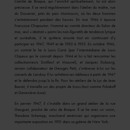
L’amitié de Braque, qui l’enrichit spirituellement, lui est alors
précieuse. Il se rend régulièrement dans l’atelier du maître, rue
du Douanier, près du parc Montsouris, où les deux hommes
s’entretiennent pendant des heures. En mai 1946 il épouse
Françoise Chapouton. Nommé au comité directeur du Salon de
mai, seul « abstrait » parmi les non-figuratifs de tendance lyrique
et surréaliste, il le quittera ensuite tout en continuant d’y
participer en 1947, 1949 et de 1950 à 1955. En octobre 1946,
un contrat le lie à Louis Carré (par l’intermédiaire de Louis
Clayeux qui le connaît depuis 1944 et lui a fait rencontrer les
collectionneurs Dutilleul et Masurel), et Jacques Dubourg,
ancien collaborateur de Georges Petit, s’intéresse à lui sur les
conseils de Lanskoy. Il lui achètera ses tableaux à partir de 1947
et le défendra jusqu’à la fin. Pour les ateliers de la Lys de Jean
Bauret, il travaille sur des projets de tissus (tout comme Poliakoff
et Geneviève Asse).
En janvier 1947, il s’installe dans un grand atelier de la rue
Gauguet, proche de celui de Braque. Il se lie avec un voisin,
Theodore Schempp, marchand américain qui organisera une
importante exposition en 1951 dans sa galerie de New York.