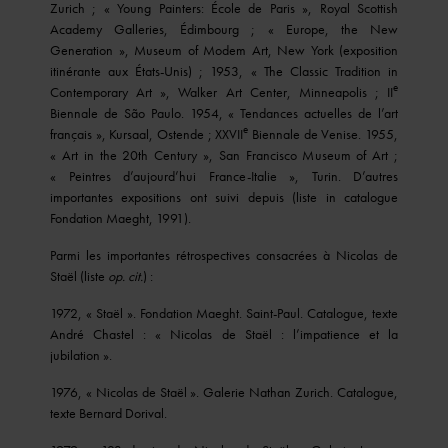
Zurich ; « Young Painters: École de Paris », Royal Scottish
Academy Galleries, Édimbourg ; « Europe, the New
Generation », Museum of Modem Art, New York (exposition
itinérante aux États-Unis) ; 1953, « The Classic Tradition in
e
Contemporary Art », Walker Art Center, Minneapolis ; II
Biennale de São Paulo. 1954, « Tendances actuelles de l’art
e
français », Kursaal, Ostende ; XXVII
Biennale de Venise. 1955,
« Art in the 20th Century », San Francisco Museum of Art ;
« Peintres d’aujourd’hui France-Italie », Turin. D’autres
importantes expositions ont suivi depuis (liste in catalogue
Fondation Maeght, 1991).
Parmi les importantes rétrospectives consacrées à Nicolas de
Staël (liste
op. cit.
) :
1972, « Staël ». Fondation Maeght. Saint-Paul. Catalogue, texte
André Chastel : « Nicolas de Staël : l’impatience et la
jubilation ».
1976, « Nicolas de Staël ». Galerie Nathan Zurich. Catalogue,
texte Bernard Dorival.