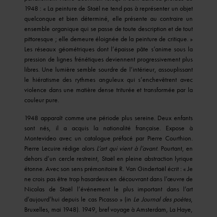
1948 : « La peinture de Staël ne tend pas à représenter un objet
quelconque et bien déterminé, elle présente au contraire un
ensemble organique qui se passe de toute description et de tout
pittoresque ; elle demeure éloignée de la peinture de critique. »
Les réseaux géométriques dont l’épaisse pâte s’anime sous la
pression de lignes frénétiques deviennent progressivement plus
libres. Une lumière semble sourdre de l’intérieur, assouplissant
le hiératisme des rythmes anguleux qui s’enchevêtrent avec
violence dans une matière dense triturée et transformée par la
couleur pure.
1948 apparaît comme une période plus sereine. Deux enfants
sont nés, il a acquis la nationalité française. Expose à
Montevideo avec un catalogue préfacé par Pierre Courthion.
Pierre Lecuire rédige alors
L’art qui vient à l’avant
. Pourtant, en
dehors d’un cercle restreint, Staël en pleine abstraction lyrique
étonne. Avec son sens prémonitoire R. Van Gindertaël écrit : « Je
ne crois pas être trop hasardeux en découvrant dans l’œuvre de
Nicolas de Staël l’événement le plus important dans l’art
d’aujourd’hui depuis le cas Picasso » (in
Le Journal des poètes
,
Bruxelles, mai 1948). 1949, bref voyage à Amsterdam, La Haye,