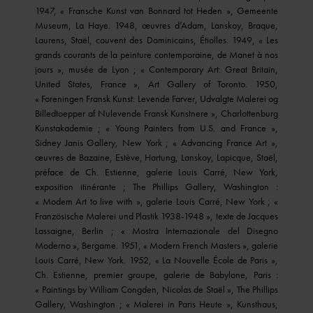
1947, « Fransche Kunst van Bonnard tot Heden », Gemeente
Museum, La Haye. 1948, œuvres d’Adam, Lanskoy, Braque,
Laurens, Staël, couvent des Dominicains, Étiolles. 1949, « Les
grands courants de la peinture contemporaine, de Manet à nos
jours », musée de Lyon ; « Contemporary Art: Great Britain,
United States, France », Art Gallery of Toronto. 1950,
« Foreningen Fransk Kunst: Levende Farver, Udvalgte Malerei og
Billedtoepper af Nulevende Fransk Kunstnere », Charlottenburg
Kunstakademie ; « Young Painters from U.S. and France »,
Sidney Janis Gallery, New York ; « Advancing France Art »,
œuvres de Bazaine, Estève, Hartung, Lanskoy, Lapicque, Staël,
préface de Ch. Estienne, galerie Louis Carré, New York,
exposition itinérante ; The Phillips Gallery, Washington :
« Modem Art to live with », galerie Louis Carré, New York ; «
Französische Malerei und Plastik 1938-1948 », texte de Jacques
Lassaigne, Berlin ; « Mostra Internazionale del Disegno
Moderno », Bergame. 1951, « Modern French Masters », galerie
Louis Carré, New York. 1952, « La Nouvelle École de Paris »,
Ch. Estienne, premier groupe, galerie de Babylone, Paris :
« Paintings by William Congden, Nicolas de Staël », The Phillips
Gallery, Washington ; « Malerei in Paris Heute », Kunsthaus,