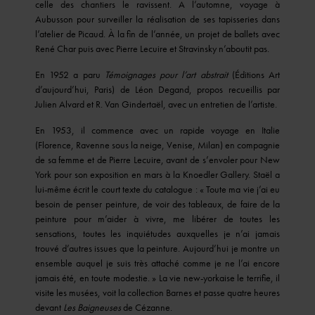
celle des chantiers le ravissent. A l’automne, voyage à
Aubusson pour surveiller la réalisation de ses tapisseries dans
l’atelier de Picaud. À la fin de l’année, un projet de ballets avec
René Char puis avec Pierre Lecuire et Stravinsky n’aboutit pas.
En 1952 a paru
Témoignages pour l’art abstrait
(Éditions Art
d’aujourd’hui, Paris) de Léon Degand, propos recueillis par
Julien Alvard et R. Van Gindertaël, avec un entretien de l’artiste.
En 1953, il commence avec un rapide voyage en Italie
(Florence, Ravenne sous la neige, Venise, Milan) en compagnie
de sa femme et de Pierre Lecuire, avant de s’envoler pour New
York pour son exposition en mars à la Knoedler Gallery. Staël a
lui-même écrit le court texte du catalogue : « Toute ma vie j’ai eu
besoin de penser peinture, de voir des tableaux, de faire de la
peinture pour m’aider à vivre, me libérer de toutes les
sensations, toutes les inquiétudes auxquelles je n’ai jamais
trouvé d’autres issues que la peinture. Aujourd’hui je montre un
ensemble auquel je suis très attaché comme je ne l’ai encore
jamais été, en toute modestie. » La vie new-yorkaise le terrifie, il
visite les musées, voit la collection Barnes et passe quatre heures
devant
Les Baigneuses
de Cézanne.