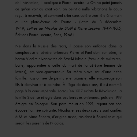
de l’hésitation, il explique à Pierre Lecuire : « On ne peint jamais
ce qu’on voit ou croit voir, on peint à mille vibrations le coup
reçu, à recevoir, et comment crier sans colère une tête à la main
et une plate-forme de l’autre » (lettre du 3 décembre
1949,
Lettres de Nicolas de Staël à Pierre Lecuire 1949-1955
,
Éditions Pierre Lecuire, Paris, 1966).
Né dans la Russie des tsars, il passe son enfance dans la
somptueuse et sévère forteresse Pierre-et-Paul dont son père, le
baron Vladimir Ivanovitch de Staël-Holstein (famille de militaires,
balte, apparentée à celle du mari de la célèbre femme de
lettres), est vice-gouverneur. Sa mère slave est d’une riche
famille. Passionnée de peinture et pianiste, elle encourage son
fils à dessiner et à peindre. À l’âge de deux ans, il est nommé
page à la cour impériale. Lorsqu’en 1917 éclate la Révolution, la
famille Staël se réfugie dans ses terres estoniennes, puis en 1919
émigre en Pologne. Son père meurt en 1921, rejoint par son
épouse l’année suivante. Nicolas et ses deux sœurs sont confiés
à M. et Mme Fricero, d’origine russe, résidant à Bruxelles et qui
seront les parents de Nicolas.