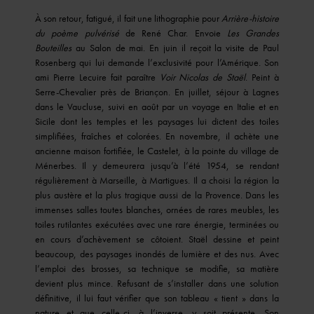
À son retour, fatigué, il fait une lithographie pour
Arrière-histoire
du poème pulvérisé
de René Char. Envoie
Les
Grandes
Bouteilles
au Salon de mai. En juin il reçoit la visite de Paul
Rosenberg qui lui demande l’exclusivité pour l’Amérique. Son
ami Pierre Lecuire fait paraître
Voir Nicolas de Staël
. Peint à
Serre-Chevalier près de Briançon. En juillet, séjour à Lagnes
dans le Vaucluse, suivi en août par un voyage en Italie et en
Sicile dont les temples et les paysages lui dictent des toiles
simplifiées, fraîches et colorées. En novembre, il achète une
ancienne maison fortifiée, le Castelet, à la pointe du village de
Ménerbes. Il y demeurera jusqu’à l’été 1954, se rendant
régulièrement à Marseille, à Martigues. Il a choisi la région la
plus austère et la plus tragique aussi de la Provence. Dans les
immenses salles toutes blanches, ornées de rares meubles, les
toiles rutilantes exécutées avec une rare énergie, terminées ou
en cours d’achèvement se côtoient. Staël dessine et peint
beaucoup, des paysages inondés de lumière et des nus. Avec
l’emploi des brosses, sa technique se modifie, sa matière
devient plus mince. Refusant de s’installer dans une solution
définitive, il lui faut vérifier que son tableau « tient » dans la
nature et que celle-ci, à l’inverse, y soit présente. Son