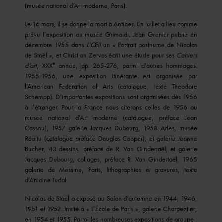
(musée national d’Art moderne, Paris).
Le 16 mars, il se donne la mort à Antibes. En juillet a lieu comme
prévu l’exposition au musée Grimaldi. Jean Grenier publie en
décembre 1955 dans
L’Œil
un « Portrait posthume de Nicolas
de Staël », et Christian Zervos écrit une étude pour ses
Cahiers
e
d’art
, XXX
année, pp. 265-276, parmi d’autres hommages.
1955-1956, une exposition itinérante est organisée par
l’American Federation of Arts (catalogue, texte Theodore
Schempp). D’importantes expositions sont organisées dès 1956
à l’étranger. Pour la France nous citerons celles de 1956 au
musée national d’Art moderne (catalogue, préface Jean
Cassou), 1957 galerie Jacques Dubourg, 1958 Arles, musée
Réattu (catalogue préface Douglas Cooper), et galerie Jeanne
Bucher, 43 dessins, préface de R. Van Gindertaël, et galerie
Jacques Dubourg, collages, préface R. Van Gindertaël, 1965
galerie de Messine, Paris, lithographies et gravures, texte
d’Antoine Tudal.
Nicolas de Staël a exposé au Salon d’automne en 1944, 1946,
1951 et 1952. Invité à « L’École de Paris », galerie Charpentier,
en 1954 et 1955. Parmi les nombreuses expositions de groupe :