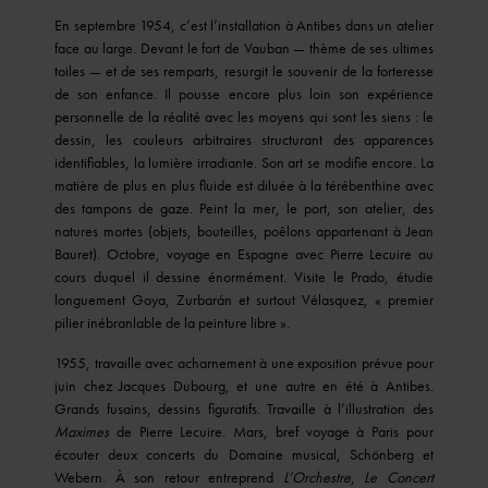
En septembre 1954, c’est l’installation à Antibes dans un atelier
face au large. Devant le fort de Vauban — thème de ses ultimes
toiles — et de ses remparts, resurgit le souvenir de la forteresse
de son enfance. Il pousse encore plus loin son expérience
personnelle de la réalité avec les moyens qui sont les siens : le
dessin, les couleurs arbitraires structurant des apparences
identifiables, la lumière irradiante. Son art se modifie encore. La
matière de plus en plus fluide est diluée à la térébenthine avec
des tampons de gaze. Peint la mer, le port, son atelier, des
natures mortes (objets, bouteilles, poêlons appartenant à Jean
Bauret). Octobre, voyage en Espagne avec Pierre Lecuire au
cours duquel il dessine énormément. Visite le Prado, étudie
longuement Goya, Zurbarán et surtout Vélasquez, « premier
pilier inébranlable de la peinture libre ».
1955, travaille avec acharnement à une exposition prévue pour
juin chez Jacques Dubourg, et une autre en été à Antibes.
Grands fusains, dessins figuratifs. Travaille à l’illustration des
Maximes
de Pierre Lecuire. Mars, bref voyage à Paris pour
écouter deux concerts du Domaine musical, Schönberg et
Webern. À son retour entreprend
L’Orchestre
,
Le Concert