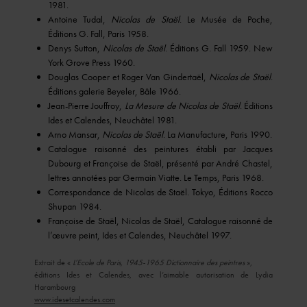
1981.
Antoine Tudal,
Nicolas de Staël
. Le Musée de Poche,
Éditions G. Fall, Paris 1958.
Denys Sutton,
Nicolas de Staël
. Éditions G. Fall 1959. New
York Grove Press 1960.
Douglas Cooper et Roger Van Gindertaël,
Nicolas de Staël
.
Éditions galerie Beyeler, Bâle 1966.
Jean-Pierre Jouffroy,
La Mesure de Nicolas de Staël
. Éditions
Ides et Calendes, Neuchâtel 1981.
Arno Mansar,
Nicolas de Staël
. La Manufacture, Paris 1990.
Catalogue raisonné des peintures établi par Jacques
Dubourg et Françoise de Staël, présenté par André Chastel,
lettres annotées par Germain Viatte. Le Temps, Paris 1968.
Correspondance de Nicolas de Staël. Tokyo, Éditions Rocco
Shupan 1984.
Françoise de Staël, Nicolas de Staël, Catalogue raisonné de
l’œuvre peint, Ides et Calendes, Neuchâtel 1997.
Extrait de «
L’Ecole de Paris, 1945-1965 Dictionnaire des peintres
»,
éditions Ides et Calendes, avec l’aimable autorisation de Lydia
Harambourg
www.idesetcalendes.com