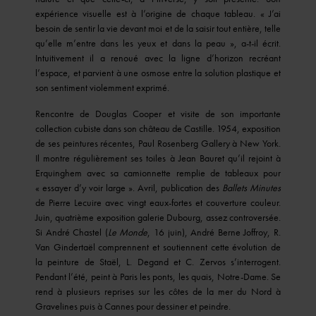
expérience visuelle est à l’origine de chaque tableau. « J’ai
besoin de sentir la vie devant moi et de la saisir tout entière, telle
qu’elle m’entre dans les yeux et dans la peau », a-t-il écrit.
Intuitivement il a renoué avec la ligne d’horizon recréant
l’espace, et parvient à une osmose entre la solution plastique et
son sentiment violemment exprimé.
Rencontre de Douglas Cooper et visite de son importante
collection cubiste dans son château de Castille. 1954, exposition
de ses peintures récentes, Paul Rosenberg Gallery à New York.
Il montre régulièrement ses toiles à Jean Bauret qu’il rejoint à
Erquinghem avec sa camionnette remplie de tableaux pour
« essayer d’y voir large ». Avril, publication des
Ballets Minutes
de Pierre Lecuire avec vingt eaux-fortes et couverture couleur.
Juin, quatrième exposition galerie Dubourg, assez controversée.
Si André Chastel (
Le Monde
, 16 juin), André Berne Joffroy, R.
Van Gindertaël comprennent et soutiennent cette évolution de
la peinture de Staël, L. Degand et C. Zervos s’interrogent.
Pendant l’été, peint à Paris les ponts, les quais, Notre-Dame. Se
rend à plusieurs reprises sur les côtes de la mer du Nord à
Gravelines puis à Cannes pour dessiner et peindre.