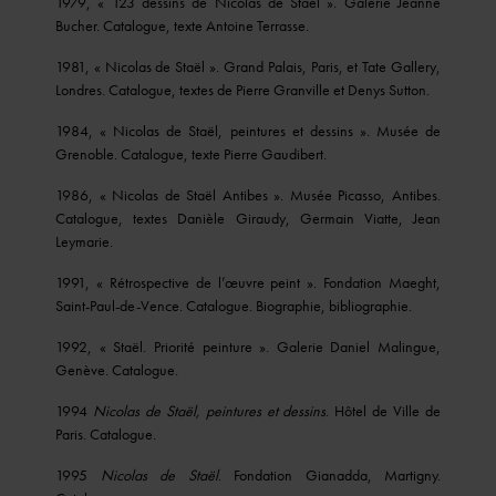
1979, « 123 dessins de Nicolas de Staël ». Galerie Jeanne
Bucher. Catalogue, texte Antoine Terrasse.
1981, « Nicolas de Staël ». Grand Palais, Paris, et Tate Gallery,
Londres. Catalogue, textes de Pierre Granville et Denys Sutton.
1984, « Nicolas de Staël, peintures et dessins ». Musée de
Grenoble. Catalogue, texte Pierre Gaudibert.
1986, « Nicolas de Staël Antibes ». Musée Picasso, Antibes.
Catalogue, textes Danièle Giraudy, Germain Viatte, Jean
Leymarie.
1991, « Rétrospective de l’œuvre peint ». Fondation Maeght,
Saint-Paul-de-Vence. Catalogue. Biographie, bibliographie.
1992, « Staël. Priorité peinture ». Galerie Daniel Malingue,
Genève. Catalogue.
1994
Nicolas de Staël, peintures et dessins
. Hôtel de Ville de
Paris. Catalogue.
1995
Nicolas de Staël
. Fondation Gianadda, Martigny.