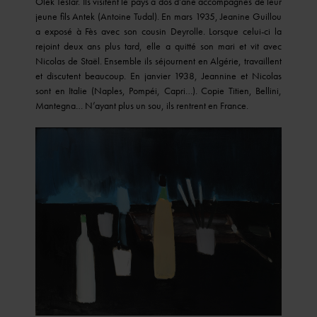
Olek Teslar. Ils visitent le pays à dos d’âne accompagnés de leur
jeune fils Antek (Antoine Tudal). En mars 1935, Jeanine Guillou
a exposé à Fès avec son cousin Deyrolle. Lorsque celui-ci la
rejoint deux ans plus tard, elle a quitté son mari et vit avec
Nicolas de Staël. Ensemble ils séjournent en Algérie, travaillent
et discutent beaucoup. En janvier 1938, Jeannine et Nicolas
sont en Italie (Naples, Pompéi, Capri…). Copie Titien, Bellini,
Mantegna… N’ayant plus un sou, ils rentrent en France.