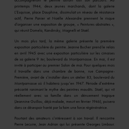
printemps 1944, deux jeunes marchands, dont la galerie
L’Esquisse, place Dauphine, dissimulait un réseau de résistance
actif, Pierre Panier et Noëlle Alexandre prennent le risque
d’organiser une exposition de groupe, « Peintures abstraites »,
qui réunit Domela, Kandinsky, Magnelli et Staël.
Un mois plus tard, la même galerie présente la première
exposition particulière du peintre. Jeanne Bucher prend le relais
en avril 1945 avec une exposition particulière sur les cimaises
de sa galerie 9
ter
, boulevard du Montparnasse. En mai, il est
invité à participer au premier Salon de mai. Pour quelques mois
il travaille dans une chambre de bonne, rue Campagne-
Première, avant de s’installer dans un atelier 83, boulevard du
Montparnasse où il habitera jusqu’en 1947. Période d’extrême
précarité ranimant le mythe des peintres maudits. Staël, qui vit
réellement avec sa famille dans un dénuement tragique
(Jeannine Guillou, déjà malade, meurt en février 1946), puisera
dans ce désespoir hanté par la faim une force régénératrice.
Pourtant des amateurs s’intéressent à son travail. Il rencontre
Pierre Lecuire, Jean Adrian qui lui présente Georges Limbour.