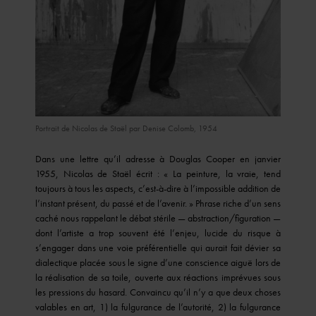
© Ministère de la Culture - Médiathèque de l'architecture et du
Portrait de Nicolas de Staël par Denise Colomb, 1954
patrimoine © RMN-Grand Palais / Denise Colomb
Dans une lettre qu’il adresse à Douglas Cooper en janvier
1955, Nicolas de Staël écrit : « La peinture, la vraie, tend
toujours à tous les aspects, c’est-à-dire à l’impossible addition de
l’instant présent, du passé et de l’avenir. » Phrase riche d’un sens
caché nous rappelant le débat stérile — abstraction/figuration —
dont l’artiste a trop souvent été l’enjeu, lucide du risque à
s’engager dans une voie préférentielle qui aurait fait dévier sa
dialectique placée sous le signe d’une conscience aiguë lors de
la réalisation de sa toile, ouverte aux réactions imprévues sous
les pressions du hasard. Convaincu qu’il n’y a que deux choses
valables en art, 1) la fulgurance de l’autorité, 2) la fulgurance