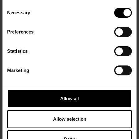
Connaissance des arts, juin 2011, rep. coul.
Consent
Le Figaro magazine, 4 juin 2011, rep. pp. coul. p. 70
Necessary
Selection
Preferences
PRÉCÉDENT
SUIVANT
Statistics
Marketing
Allow all
Mirobolus blanc
Tête d’otage n° 4
Jean Dubuffet
Allow selection
Jean Fautrier
décembre 1945 - janvier
1944
1946