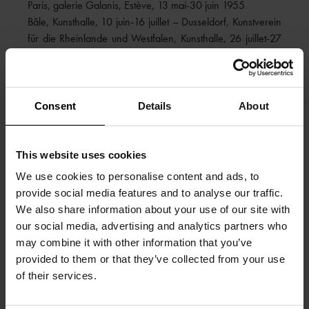
Paris, galerie Galanis, Estève, 13 mai-30 juin 1955
Bâle, Kunsthalle, 10 juin-16 juillet – Dusseldorf, Kunstverein
für die Rheinlande und Westfalen, Kunsthalle, 26 juillet-27
août – Copenhague, Statens Museum for Kunst, 15
septembre-15 octobre – Oslo, Kunsternes Hus, 11
novembre-3 décembre – Estève, 1961
Paris, Fondation nationale des arts graphiques et plastiques,
Consent
Details
About
Hommage à Charles Estienne, 1984
Paris, Applicat-Prazan Rive droite, 14 Matignon (Exposition
inaugurale), 8 avril-16 mai 2011, rep. pp. coul. p. 21
This website uses cookies
We use cookies to personalise content and ads, to
BIBLIOGRAPHIE
:
provide social media features and to analyse our traffic.
Geneviève Bonnefoi, Les Années fertiles, 1940-1960,
We also share information about your use of our site with
Mouvements Éditions, 1988, rep. coul. p. 103
our social media, advertising and analytics partners who
Robert Maillard et Monique Prudhomme-Estève, Estève,
may combine it with other information that you’ve
catalogue raisonné de l’œuvre peint, Ides et Calendes,
provided to them or that they’ve collected from your use
Neuchâtel 1995, n° 425, rep. p. 309
of their services.
Where Paris, avril 2011, rep. coul. p. 47
Beaux-Arts magazine, avril 2011, rep. coul. p. 136 et 168