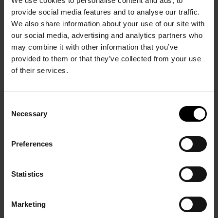
We use cookies to personalise content and ads, to
provide social media features and to analyse our traffic.
We also share information about your use of our site with
PRÉCÉDENT
SUIVANT
our social media, advertising and analytics partners who
may combine it with other information that you’ve
provided to them or that they’ve collected from your use
of their services.
Consent
Necessary
Selection
Composition 227 (dite
Nuit d’Argonne ou
Preferences
New-York
Cimetière militaire)
Camille Bryen
Roger Bissière
1955
Statistics
1955
Marketing