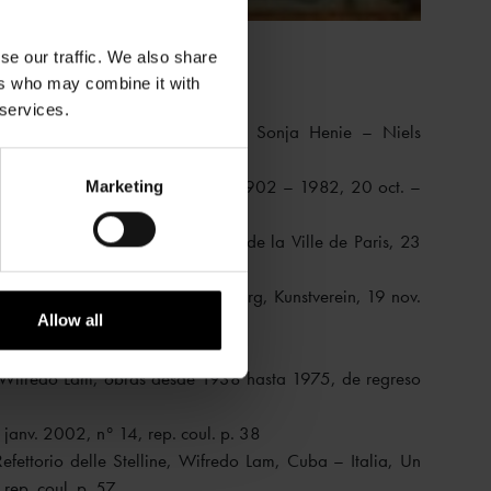
se our traffic. We also share
ers who may combine it with
 services.
øvikodden (Norvège), Fondation Sonja Henie – Niels
n° 12, rep. n/b p. 27
́neo, Homenaje a Wifredo Lam 1902 – 1982, 20 oct. –
Marketing
983; Paris, Musée d’Art Moderne de la Ville de Paris, 23
 n° 38, rep. coul.
n, 2 juil. – 4 sept. 1988; Hamburg, Kunstverein, 19 nov.
Allow all
coul. p. 47
ngs, 17 nov. – 22 déc. 1990
a, Wifredo Lam, obras desde 1938 hasta 1975, de regreso
 janv. 2002, n° 14, rep. coul. p. 38
efettorio delle Stelline, Wifredo Lam, Cuba – Italia, Un
rep. coul. p. 57