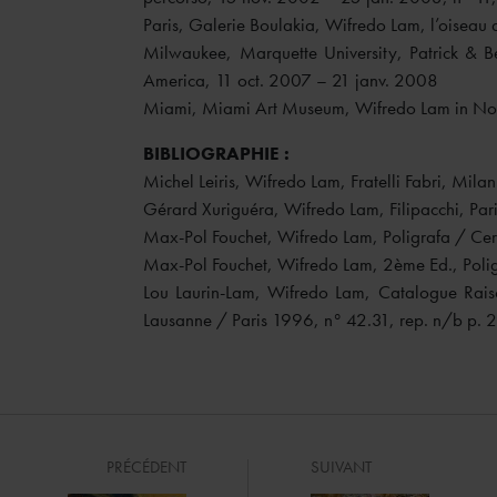
Paris, Galerie Boulakia, Wifredo Lam, l’oiseau 
Milwaukee, Marquette University, Patrick & 
America, 11 oct. 2007 – 21 janv. 2008
Miami, Miami Art Museum, Wifredo Lam in Nort
BIBLIOGRAPHIE
:
Michel Leiris, Wifredo Lam, Fratelli Fabri, Mila
Gérard Xuriguéra, Wifredo Lam, Filipacchi, Pari
Max-Pol Fouchet, Wifredo Lam, Poligrafa / Cerc
Max-Pol Fouchet, Wifredo Lam, 2ème Ed., Poli
Lou Laurin-Lam, Wifredo Lam, Catalogue Rais
Lausanne / Paris 1996, n° 42.31, rep. n/b p. 2
PRÉCÉDENT
SUIVANT