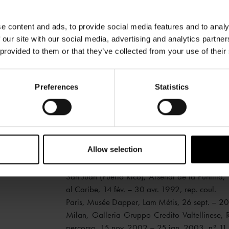
e content and ads, to provide social media features and to analy
 our site with our social media, advertising and analytics partn
EXPOSITIONS
:
 provided to them or that they’ve collected from your use of their
Charlottenlund (Danemark), Ordrupgaard; H
Onstad; Wifredo Lam, 14 sept. – 15 oct. 1978, 
Madrid, Museo Nacional de Arte Contempora
Preferences
Statistics
12 déc. 1982, n° 30, rep. coul. p. 60
Bruxelles, Musée d’Ixelles, 7 jan. – 6 mar. 1
mar. – 22 mai 1983; Wifredo Lam 1902 – 1982,
Düsseldorf, Kunstsammlung Nordrhein Westfalle
Allow selection
1988 – 4 jan. 1989; Wifredo Lam, n° 22, rep. 
New York, Galerie Lelong, Wifredo Lam, painti
San Juan (Puerto Rico), Arsenal de la Puntill
al Caribe, 14 fév. – 30 avr. 1992, rep. coul.
Paris, Musée Dapper, Lam Métis, 26 sept. – 20
Milan, Galleria Gruppo Credito Valtellinese, R
percorso, 15 nov. 2002 – 25 jan. 2003, n° 11, 