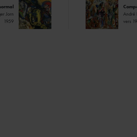
 normal
Compo
er Jorn
André 
1959
vers 1