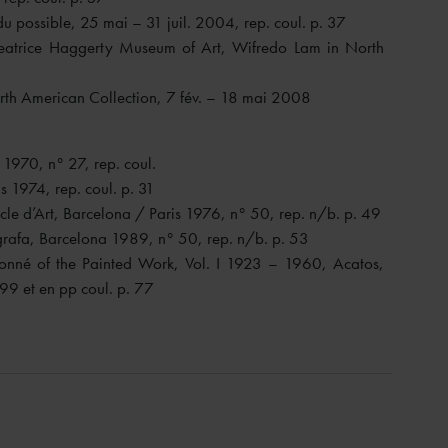
du possible, 25 mai – 31 juil. 2004, rep. coul. p. 37
Beatrice Haggerty Museum of Art, Wifredo Lam in North
h American Collection, 7 fév. – 18 mai 2008
n 1970, n° 27, rep. coul.
s 1974, rep. coul. p. 31
le d’Art, Barcelona / Paris 1976, n° 50, rep. n/b. p. 49
grafa, Barcelona 1989, n° 50, rep. n/b. p. 53
onné of the Painted Work, Vol. I 1923 – 1960, Acatos,
99 et en pp coul. p. 77