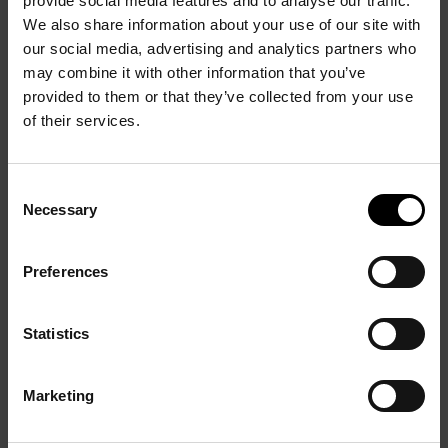
provide social media features and to analyse our traffic.
We also share information about your use of our site with
our social media, advertising and analytics partners who
may combine it with other information that you’ve
provided to them or that they’ve collected from your use
of their services.
Consent
Leiris & Co. Picasso,
Necessary
Selection
Masson, Miró,
Giacometti, Lam,
Sensations de nature
Bacon…
Preferences
4 Juillet - 12 Octobre 2015
7 Avril – 15 Septembre 2015
Statistics
Marketing