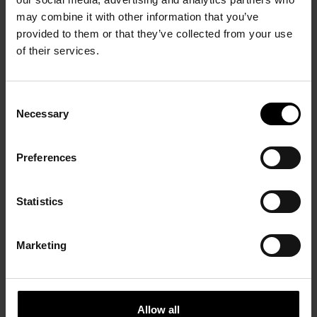
may combine it with other information that you’ve
provided to them or that they’ve collected from your use
of their services.
Consent
Necessary
Selection
Pierre Soulages Papiers
Sensations de nature
2 Avril – 26 Juin 2016
4 Juillet - 12 Octobre 2015
Preferences
Statistics
Marketing
Allow all