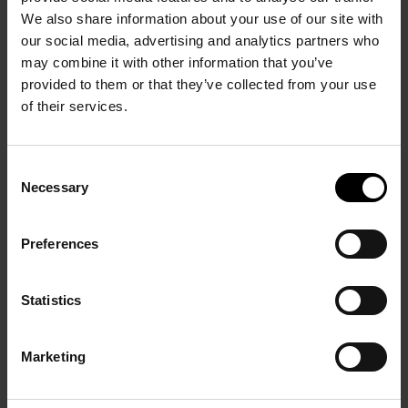
We also share information about your use of our site with
our social media, advertising and analytics partners who
may combine it with other information that you’ve
provided to them or that they’ve collected from your use
of their services.
Consent
Leiris & Co. Picasso,
Necessary
Selection
Masson, Miró,
Giacometti, Lam,
Lumières du Nord.
Bacon…
Preferences
Lumières du Sud
7 Avril – 15 Septembre
7 Juin – 9 Novembre 2014
2015
Statistics
Marketing