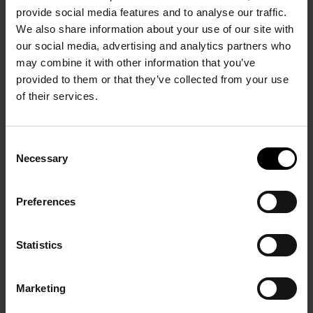
provide social media features and to analyse our traffic.
We also share information about your use of our site with
our social media, advertising and analytics partners who
may combine it with other information that you’ve
PRÉCÉDENT
SUIVANT
provided to them or that they’ve collected from your use
of their services.
Consent
Necessary
Selection
Preferences
Souffler de son souffle
Martin Barré
27 novembre 2021 - 1er
14 Octobre 2020 - 5 Avril
mai 2022
2021
Statistics
Marketing