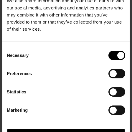
We also share information about your use of our site with
PRÉCÉDENT
SUIVANT
our social media, advertising and analytics partners who
may combine it with other information that you’ve
provided to them or that they’ve collected from your use
of their services.
Consent
Necessary
Selection
Jean Fautrier (1898-
Chaissac Dubuffet
1964)
27 Mai – 28 Septembre
Preferences
24 Mai - 13 Juillet 2014
2013
Statistics
Marketing