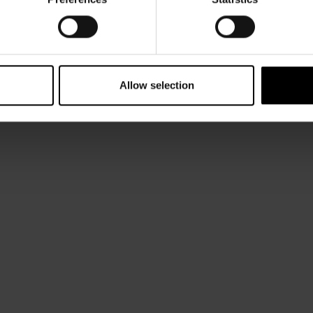
s
Gobelins L’École de l’image
, symbole de l’Excellence Françai
Allow selection
appareil photo.