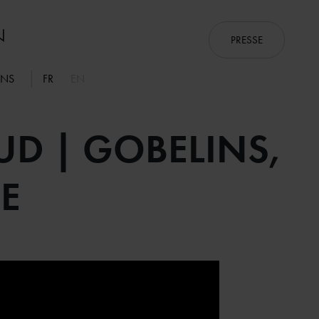
PRESSE
ONS
FR
EN
UD | GOBELINS,
GE