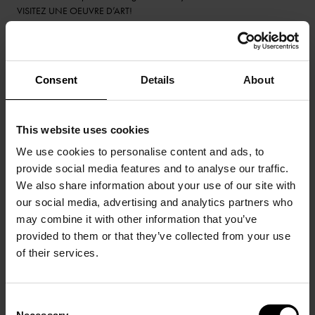
VISITEZ UNE OEUVRE D’ART!
En numérisant cette oeuvre de Fautrier, le scan d’ARTMYN a permis d’en
révéler la texture et la matérialité, vous permettant de “la toucher avec les
yeux” grâce à plus de 1,2 milliard de pixels.
Consent
Details
About
Jean FAUTRIER (1898 – 1964)
Very little colour, 1958
Technique mixte sur papier collé sur toile
This website uses cookies
Signé en bas à droite
81 x 100 cm
We use cookies to personalise content and ads, to
provide social media features and to analyse our traffic.
Extrait du premier mouvement « Moderato » du Concerto n° 2 en do
We also share information about your use of our site with
mineur, Op. 18 de Sergei Rachmaninoff, interprété par Lilya Zilberstein et
our social media, advertising and analytics partners who
The Berliner Phiharmoniker sous la Direction de Claudio Abbado (©
may combine it with other information that you’ve
Deutsche Grammophon 1994)
provided to them or that they’ve collected from your use
of their services.
Consent