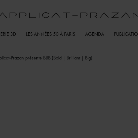
ERIE 3D
LES ANNÉES 50 À PARIS
AGENDA
PUBLICATI
icat-Prazan présente BBB (Bold | Brilliant | Big)