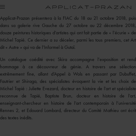
Applicat-Prazan présentera à la FIAC du 18 au 21 octobre 2018, puis
dans sa galerie rive Gauche du 27 octobre au 22 décembre 2018,
douze peintures historiques d’artistes qui ont fait partie de « l’écurie » de
Michel Tapié. Ce dernier a su déceler, parmi les tous premiers, cet Art
dit « Autre » qui va de l’Informel à Gutaï.
Un catalogue coédité avec Skira accompagne l’exposition et rend
hommage à ce découvreur de génie. A travers une sélection
extrêmement fine, allant d’Appel à Wols en passant par Dubuffet,
Fautrier et Shiraga, des spécialistes évoquent la vie et les choix de
Michel Tapié : Juliette Evezard, docteur en histoire de l’art et spécialiste
reconnue de Tapié, Baptiste Brun, docteur en histoire de l’art,
enseignant-chercheur en histoire de l’art contemporain à l’université
Rennes 2, et Edouard Lombard, directeur du Comité Mathieu ont écrit
des textes inédits.