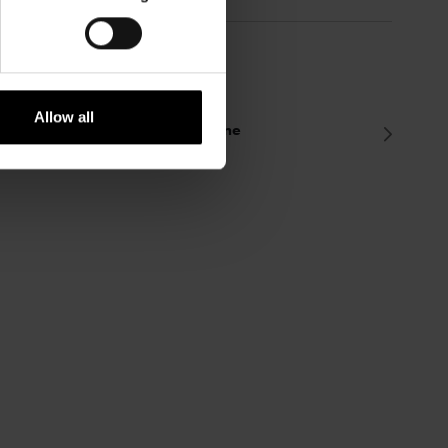
Allow all
es Lapicque ou la vocation marine
et – 31 Octobre 2011