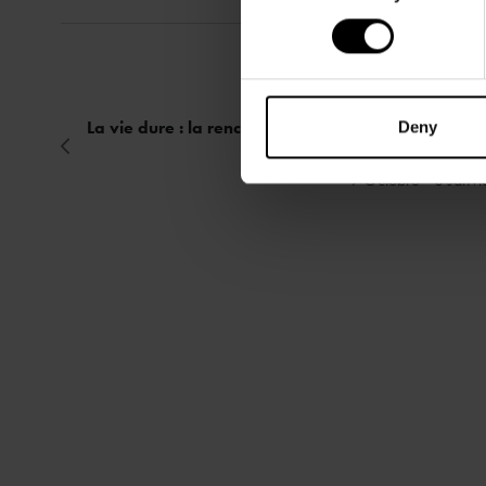
La vie dure : la rencontre de Nicolas de Staël et J
Deny
9 Octobre - 8 Janvi