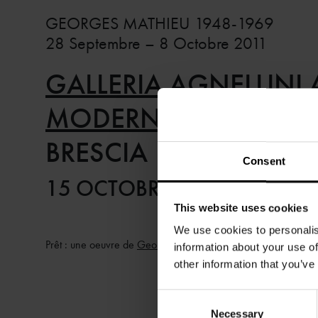
GEORGES MATHIEU 1948-1969
28 Septembre – 8 Octobre 2011
GALLERIA AGNELLINI 
MODERNA
BRESCIA
Consent
15 OCTOBRE 2011 – 14 AVR
This website uses cookies
We use cookies to personalis
Prêt : une oeuvre de
Georges Mathieu
information about your use of
other information that you’ve
Consent
Necessary
Selection