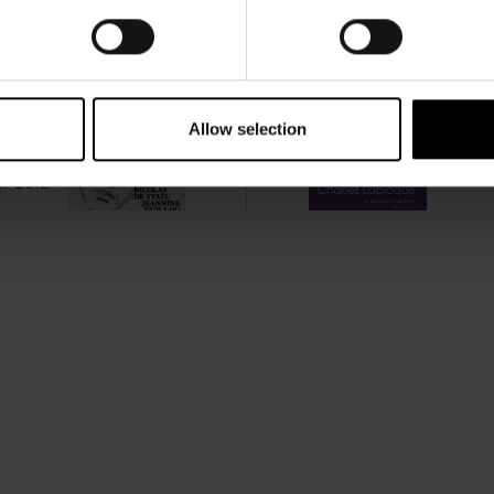
PRÉCÉDENT
SUIVANT
eannine
Allow selection
Charl
Guillou
2 Juill
er 2012