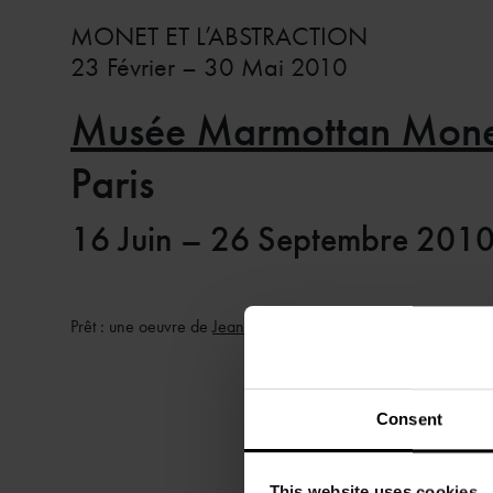
MONET ET L’ABSTRACTION
23 Février – 30 Mai 2010
Musée Marmottan Mone
Paris
16 Juin – 26 Septembre 201
Prêt : une oeuvre de
Jean-Paul Riopelle
Consent
This website uses cookies