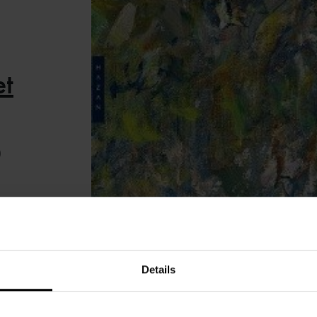
t
0
Details